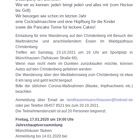
Wie wir es kennen: jede/r bringt jede/r und alles mit (vom Hocker
bis Grill)
Wir besorgen wie schon im letzten Jahr
eine Cocktailmaschine und eine Hüpfburg für die Kinder
sowie die Pancake Tonne für leckere Cakes!
Einladung für eine Wanderung auf den Christenberg mit Besuch der
Martinskirche und anschließendem Essen im Waldgasthaus
Christenberg.
Treffen am Samstag, 23.10.2021 um 16 Uhr am Sportplatz in
Münchhausen (Talhäuser Straße 66).
Wenn man nicht mehr im Dunklen zurücklaufen möchte, können
Autos auf den Christenberg gefahren werden.
Die Wanderung über den Meditationsweg zum Christenberg ist etwa
6 km lang und geht leicht bergauf.
Bitte die üblichen Corona-Maßnahmen (Maske, Impfnachweis etc.)
beachten.
Anmeldung über Email an
landfrauenmuenchhausen@hotmail.de
oder per Telefon 06457 8521 bis zum 20.10.2021.
Die Teilnehmendenzahl ist auf 20 Personen begrenzt.
Freitag, 17.01.2020 um 19:00 Uhr
Jahreshauptversammlung
Münchhäuser Stuben
Anmeldung bis 14.01.2020 bei