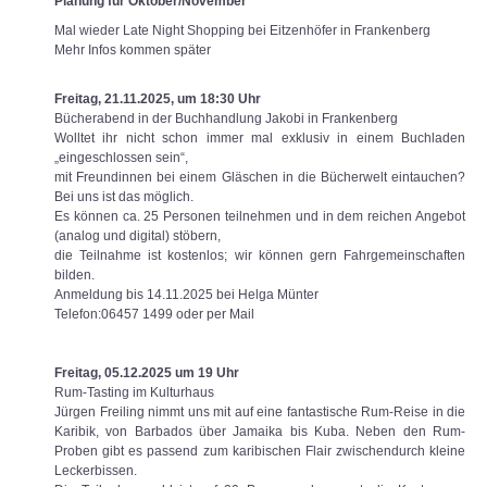
Planung für Oktober/November
Mal wieder Late Night Shopping bei Eitzenhöfer in Frankenberg
Mehr Infos kommen später
Freitag, 21.11.2025, um 18:30 Uhr
Bücherabend in der Buchhandlung Jakobi in Frankenberg
Wolltet ihr nicht schon immer mal exklusiv in einem Buchladen
„eingeschlossen sein“,
mit Freundinnen bei einem Gläschen in die Bücherwelt eintauchen?
Bei uns ist das möglich.
Es können ca. 25 Personen teilnehmen und in dem reichen Angebot
(analog und digital) stöbern,
die Teilnahme ist kostenlos; wir können gern Fahrgemeinschaften
bilden.
Anmeldung bis 14.11.2025 bei Helga Münter
Telefon:06457 1499 oder per Mail
Freitag, 05.12.2025 um 19 Uhr
Rum-Tasting im Kulturhaus
Jürgen Freiling nimmt uns mit auf eine fantastische Rum-Reise in die
Karibik, von Barbados über Jamaika bis Kuba. Neben den Rum-
Proben gibt es passend zum karibischen Flair zwischendurch kleine
Leckerbissen.