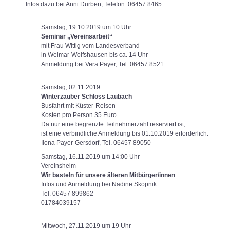
Infos dazu bei Anni Durben, Telefon: 06457 8465
Samstag, 19.10.2019 um 10 Uhr
Seminar „Vereinsarbeit“
mit Frau Wittig vom Landesverband
in Weimar-Wolfshausen bis ca. 14 Uhr
Anmeldung bei Vera Payer, Tel. 06457 8521
Samstag, 02.11.2019
Winterzauber Schloss Laubach
Busfahrt mit Küster-Reisen
Kosten pro Person 35 Euro
Da nur eine begrenzte Teilnehmerzahl reserviert ist,
ist eine verbindliche Anmeldung bis 01.10.2019 erforderlich.
Ilona Payer-Gersdorf, Tel. 06457 89050
Samstag, 16.11.2019 um 14:00 Uhr
Vereinsheim
Wir basteln für unsere älteren Mitbürger/innen
Infos und Anmeldung bei Nadine Skopnik
Tel. 06457 899862
01784039157
Mittwoch, 27.11.2019 um 19 Uhr